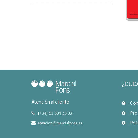
¿DUD
Atención al cliente
Com
Pre
(+34) 91 304 33 03
Polí
atencion@marcialpons.es