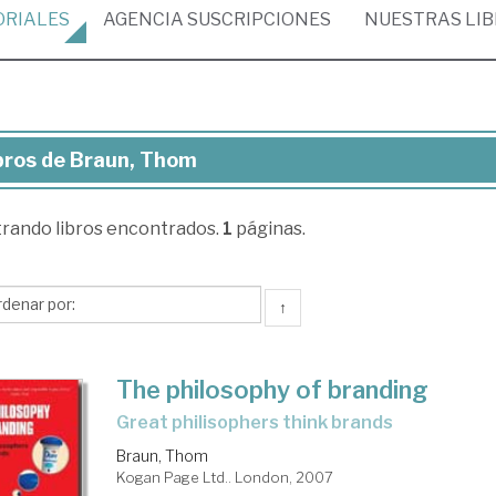
ORIALES
AGENCIA
SUSCRIPCIONES
NUESTRAS
LI
bros de Braun, Thom
ros
trando
libros encontrados.
1
páginas.
un,
om
↑
The philosophy of branding
great philisophers think brands
Braun, Thom
Kogan Page Ltd.. London, 2007