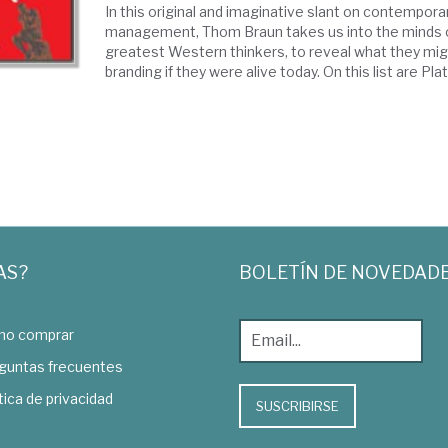
In this original and imaginative slant on contempora
management, Thom Braun takes us into the minds of
greatest Western thinkers, to reveal what they mig
branding if they were alive today. On this list are Plato
AS?
BOLETÍN DE NOVEDAD
o comprar
guntas frecuentes
tica de privacidad
SUSCRIBIRSE