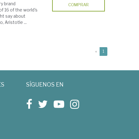
ry brand
COMPRAR
 16 of the world's
ht say about
, Aristotle ...
(current)
«
1
ES
SÍGUENOS EN