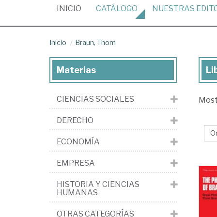
(CURRENT)
INICIO
CATÁLOGO
NUESTRAS
EDIT
Inicio
Braun, Thom
Materias
Li
Lib
de
CIENCIAS SOCIALES
Mos
Bra
Th
DERECHO
ECONOMÍA
EMPRESA
HISTORIA Y CIENCIAS
HUMANAS
OTRAS CATEGORÍAS