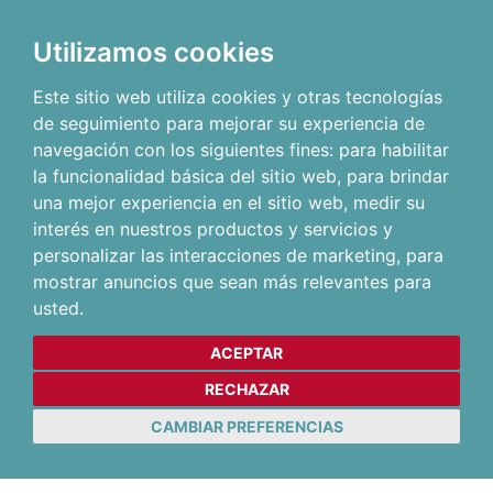
Utilizamos cookies
Este sitio web utiliza cookies y otras tecnologías
de seguimiento para mejorar su experiencia de
navegación con los siguientes fines:
para habilitar
la funcionalidad básica del sitio web
,
para brindar
una mejor experiencia en el sitio web
,
medir su
interés en nuestros productos y servicios y
personalizar las interacciones de marketing
,
para
mostrar anuncios que sean más relevantes para
usted
.
ACEPTAR
RECHAZAR
CAMBIAR PREFERENCIAS