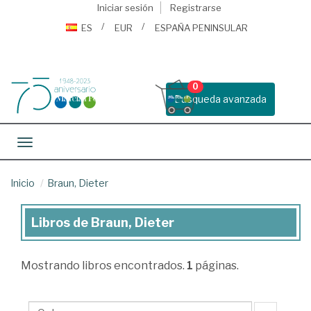
Iniciar sesión
Registrarse
ES
EUR
ESPAÑA PENINSULAR
0
Busqueda avanzada
Toggle navigation
Inicio
Braun, Dieter
Libros de Braun, Dieter
Libros
de
Mostrando
libros encontrados.
1
páginas.
Braun,
Dieter