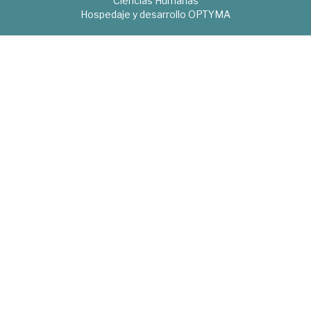
Ciencias Humanas
Hospedaje y desarrollo
OPTYMA