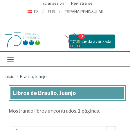
Iniciar sesión
Registrarse
ES
EUR
ESPAÑA PENINSULAR
0
Busqueda avanzada
Toggle navigation
Inicio
Braulio, Juanjo
Libros de Braulio, Juanjo
Libros
de
Mostrando
libros encontrados.
1
páginas.
Braulio,
Juanjo