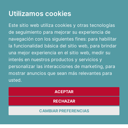
Utilizamos cookies
Este sitio web utiliza cookies y otras tecnologías
de seguimiento para mejorar su experiencia de
navegación con los siguientes fines:
para habilitar
la funcionalidad básica del sitio web
,
para brindar
una mejor experiencia en el sitio web
,
medir su
interés en nuestros productos y servicios y
personalizar las interacciones de marketing
,
para
mostrar anuncios que sean más relevantes para
usted
.
ACEPTAR
RECHAZAR
CAMBIAR PREFERENCIAS