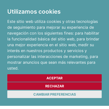
Utilizamos cookies
Este sitio web utiliza cookies y otras tecnologías
de seguimiento para mejorar su experiencia de
navegación con los siguientes fines:
para habilitar
la funcionalidad básica del sitio web
,
para brindar
una mejor experiencia en el sitio web
,
medir su
interés en nuestros productos y servicios y
personalizar las interacciones de marketing
,
para
mostrar anuncios que sean más relevantes para
usted
.
ACEPTAR
RECHAZAR
CAMBIAR PREFERENCIAS