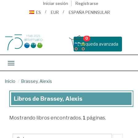
Iniciar sesión
Registrarse
ES
EUR
ESPAÑA PENINSULAR
0
Busqueda avanzada
Toggle navigation
Inicio
Brassey, Alexis
Libros de Brassey, Alexis
Libros
de
Mostrando
libros encontrados.
1
páginas.
Brassey,
Alexis