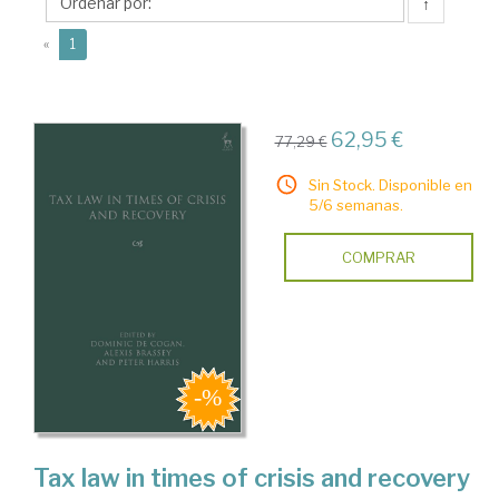
↑
(current)
«
1
62,95 €
77,29 €
Sin Stock. Disponible en
5/6 semanas.
COMPRAR
Tax law in times of crisis and recovery