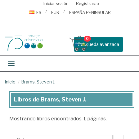
Iniciar sesión
Registrarse
ES
EUR
ESPAÑA PENINSULAR
0
Busqueda avanzada
Toggle navigation
Inicio
Brams, Steven J.
Libros de Brams, Steven J.
Libros
de
Mostrando
libros encontrados.
1
páginas.
Brams,
Steven