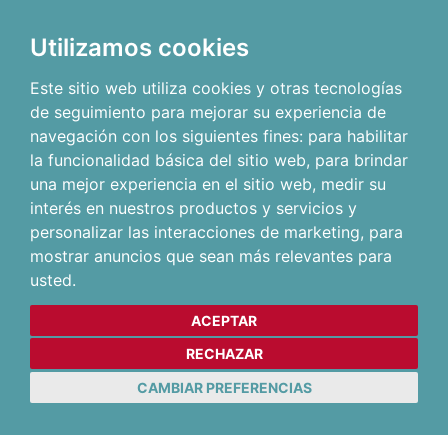
Utilizamos cookies
Este sitio web utiliza cookies y otras tecnologías
de seguimiento para mejorar su experiencia de
navegación con los siguientes fines:
para habilitar
la funcionalidad básica del sitio web
,
para brindar
una mejor experiencia en el sitio web
,
medir su
interés en nuestros productos y servicios y
personalizar las interacciones de marketing
,
para
mostrar anuncios que sean más relevantes para
usted
.
ACEPTAR
RECHAZAR
CAMBIAR PREFERENCIAS