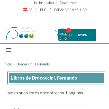
Iniciar sesión
Registrarse
ES
EUR
ESPAÑA PENINSULAR
0
Busqueda avanzada
Toggle navigation
Inicio
Bracaccini, Fernando
Libros de Bracaccini, Fernando
Libros
de
Mostrando
libros encontrados.
1
páginas.
Bracaccini,
Fernando