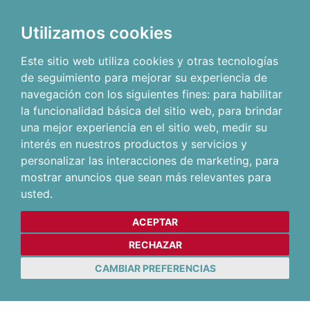
Utilizamos cookies
Este sitio web utiliza cookies y otras tecnologías
de seguimiento para mejorar su experiencia de
navegación con los siguientes fines:
para habilitar
la funcionalidad básica del sitio web
,
para brindar
una mejor experiencia en el sitio web
,
medir su
interés en nuestros productos y servicios y
personalizar las interacciones de marketing
,
para
mostrar anuncios que sean más relevantes para
usted
.
ACEPTAR
RECHAZAR
CAMBIAR PREFERENCIAS