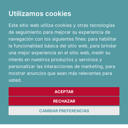
Utilizamos cookies
Este sitio web utiliza cookies y otras tecnologías
de seguimiento para mejorar su experiencia de
navegación con los siguientes fines:
para habilitar
la funcionalidad básica del sitio web
,
para brindar
una mejor experiencia en el sitio web
,
medir su
interés en nuestros productos y servicios y
personalizar las interacciones de marketing
,
para
mostrar anuncios que sean más relevantes para
usted
.
ACEPTAR
RECHAZAR
CAMBIAR PREFERENCIAS