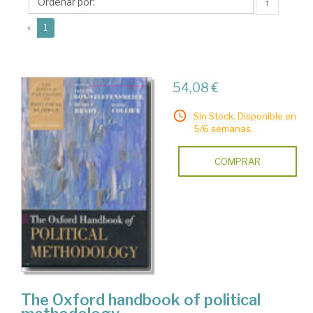
Janet
↑
M.
(current)
«
1
54,08 €
Sin Stock. Disponible en
5/6 semanas.
COMPRAR
The Oxford handbook of political