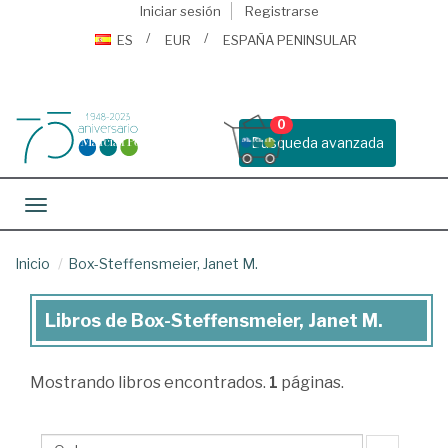
Iniciar sesión
Registrarse
ES
EUR
ESPAÑA PENINSULAR
0
Busqueda avanzada
Toggle navigation
Inicio
Box-Steffensmeier, Janet M.
Libros de Box-Steffensmeier, Janet M.
Libros
de
Mostrando
libros encontrados.
1
páginas.
Box-
Steffensmeier,