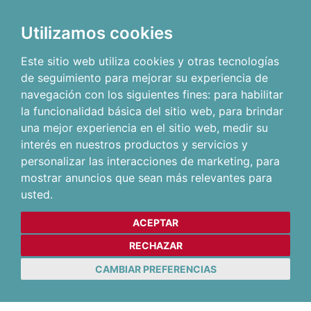
Utilizamos cookies
Este sitio web utiliza cookies y otras tecnologías
de seguimiento para mejorar su experiencia de
navegación con los siguientes fines:
para habilitar
la funcionalidad básica del sitio web
,
para brindar
una mejor experiencia en el sitio web
,
medir su
interés en nuestros productos y servicios y
personalizar las interacciones de marketing
,
para
mostrar anuncios que sean más relevantes para
usted
.
ACEPTAR
RECHAZAR
CAMBIAR PREFERENCIAS