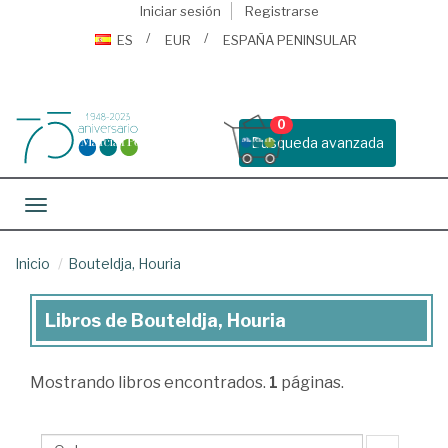
Iniciar sesión
Registrarse
ES
EUR
ESPAÑA PENINSULAR
0
Busqueda avanzada
Toggle navigation
Inicio
Bouteldja, Houria
Libros de Bouteldja, Houria
Libros
de
Mostrando
libros encontrados.
1
páginas.
Bouteldja,
Houria