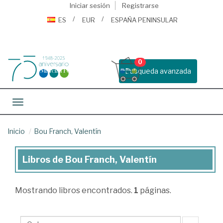
Iniciar sesión
Registrarse
ES
EUR
ESPAÑA PENINSULAR
0
Busqueda avanzada
Toggle navigation
Inicio
Bou Franch, Valentín
Libros de Bou Franch, Valentín
Libros
de
Mostrando
libros encontrados.
1
páginas.
Bou
Franch,