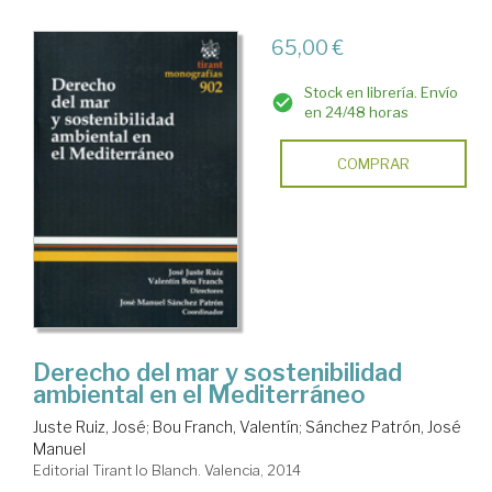
65,00 €
Stock en librería. Envío
en 24/48 horas
COMPRAR
Derecho del mar y sostenibilidad
ambiental en el Mediterráneo
Juste Ruiz, José
;
Bou Franch, Valentín
;
Sánchez Patrón, José
Manuel
Editorial Tirant lo Blanch. Valencia, 2014