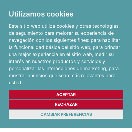
Utilizamos cookies
Este sitio web utiliza cookies y otras tecnologías
de seguimiento para mejorar su experiencia de
navegación con los siguientes fines:
para habilitar
la funcionalidad básica del sitio web
,
para brindar
una mejor experiencia en el sitio web
,
medir su
interés en nuestros productos y servicios y
personalizar las interacciones de marketing
,
para
mostrar anuncios que sean más relevantes para
usted
.
ACEPTAR
RECHAZAR
CAMBIAR PREFERENCIAS