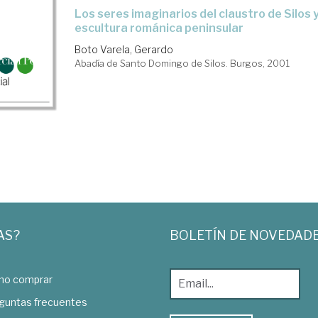
los seres imaginarios del claustro de Silos y sus ecos en la
escultura románica peninsular
Boto Varela, Gerardo
Abadía de Santo Domingo de Silos. Burgos, 2001
AS?
BOLETÍN DE NOVEDAD
o comprar
guntas frecuentes