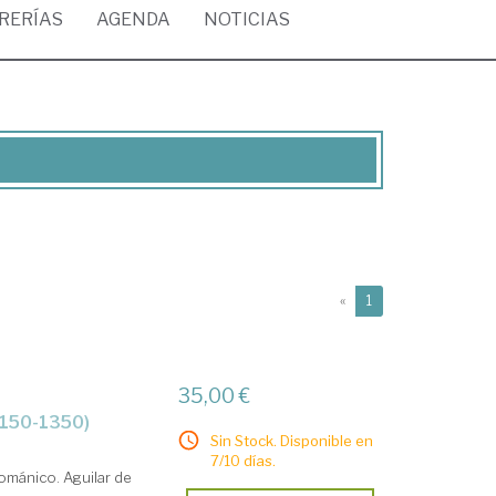
BRERÍAS
AGENDA
NOTICIAS
(current)
«
1
35,00 €
(1150-1350)
Sin Stock. Disponible en
7/10 días.
ománico. Aguilar de