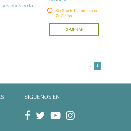
Sin Stock. Disponible en
7/10 días.
COMPRAR
(current)
«
1
ES
SÍGUENOS EN