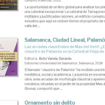
Campoo (Palencia), 2022
La oportunidad de un libro global para analizar los p
una catedral excepcional. La catedral de Tarragona r
múltiples y justificadas razones, un edificio conspic
estudios que aquí se reúnen tienen el propósito de r
valía del ...
Salamanca, Ciudad Lineal, Palam
las arcadas claustrales de Mas del Vent: ¿Estuvo el
claustro de Palamós en la Catedral Vieja d
Editor/a .
Boto Varela, Gerardo
Ediciones Universidad de Salamanca. Salamanca, 2018
El llamado “claustro de Palamós” ha recibido una in
mediática, social y académica. La puesta en escena
obra, unas arcadas de morfología claustral y aparien
románica, situadas en el jardín de la propiedad Mas 
Girona), comportó que ...
Ornamento sin delito