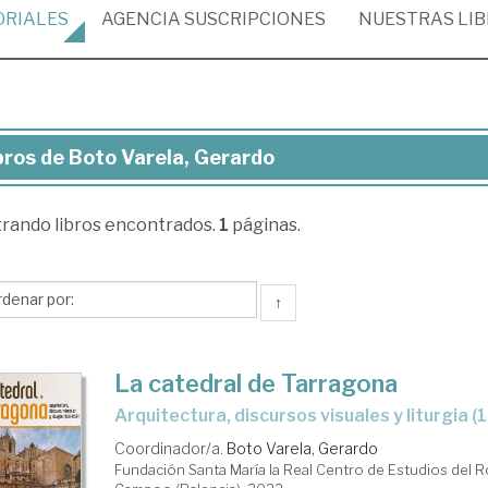
ORIALES
AGENCIA
SUSCRIPCIONES
NUESTRAS
LI
bros de Boto Varela, Gerardo
ros
trando
libros encontrados.
1
páginas.
to
ela,
rardo
↑
La catedral de Tarragona
arquitectura, discursos visuales y liturgia 
Coordinador/a.
Boto Varela, Gerardo
Fundación Santa María la Real Centro de Estudios del R