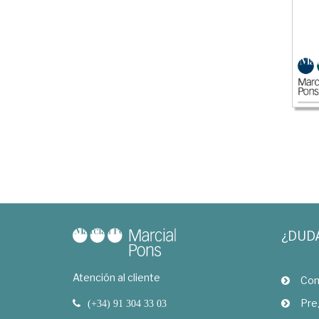
¿DUD
Atención al cliente
Com
Pre
(+34) 91 304 33 03