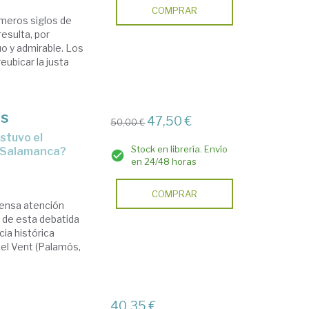
COMPRAR
rimeros siglos de
esulta, por
uo y admirable. Los
eubicar la justa
ós
47,50 €
50,00 €
Stock en librería. Envío
e Salamanca?
en 24/48 horas
COMPRAR
tensa atención
 de esta debatida
cia histórica
del Vent (Palamós,
40,35 €