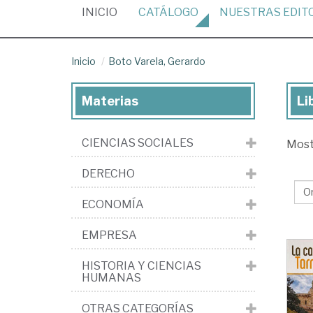
(CURRENT)
INICIO
CATÁLOGO
NUESTRAS
EDIT
Inicio
Boto Varela, Gerardo
Materias
Li
Lib
de
CIENCIAS SOCIALES
Mos
Bo
Var
DERECHO
Ge
ECONOMÍA
EMPRESA
HISTORIA Y CIENCIAS
HUMANAS
OTRAS CATEGORÍAS