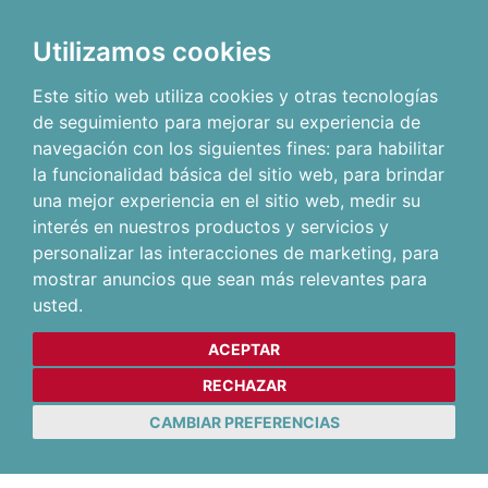
Utilizamos cookies
Este sitio web utiliza cookies y otras tecnologías
de seguimiento para mejorar su experiencia de
navegación con los siguientes fines:
para habilitar
la funcionalidad básica del sitio web
,
para brindar
una mejor experiencia en el sitio web
,
medir su
interés en nuestros productos y servicios y
personalizar las interacciones de marketing
,
para
mostrar anuncios que sean más relevantes para
usted
.
ACEPTAR
RECHAZAR
CAMBIAR PREFERENCIAS