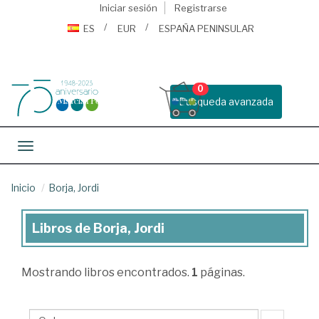
Iniciar sesión
Registrarse
ES
EUR
ESPAÑA PENINSULAR
0
Busqueda avanzada
Toggle navigation
Inicio
Borja, Jordi
Libros de Borja, Jordi
Libros
de
Mostrando
libros encontrados.
1
páginas.
Borja,
Jordi