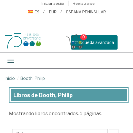
Iniciar sesión
Registrarse
ES
EUR
ESPAÑA PENINSULAR
0
Busqueda avanzada
Toggle navigation
Inicio
Booth, Philip
Libros de Booth, Philip
Libros
de
Mostrando
libros encontrados.
1
páginas.
Booth,
Philip