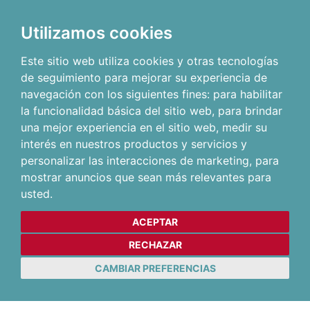
Utilizamos cookies
Este sitio web utiliza cookies y otras tecnologías
de seguimiento para mejorar su experiencia de
navegación con los siguientes fines:
para habilitar
la funcionalidad básica del sitio web
,
para brindar
una mejor experiencia en el sitio web
,
medir su
interés en nuestros productos y servicios y
personalizar las interacciones de marketing
,
para
mostrar anuncios que sean más relevantes para
usted
.
ACEPTAR
RECHAZAR
CAMBIAR PREFERENCIAS