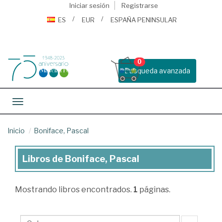
Iniciar sesión
Registrarse
ES
EUR
ESPAÑA PENINSULAR
0
Busqueda avanzada
Toggle navigation
Inicio
Boniface, Pascal
Libros de Boniface, Pascal
Libros
de
Mostrando
libros encontrados.
1
páginas.
Boniface,
Pascal