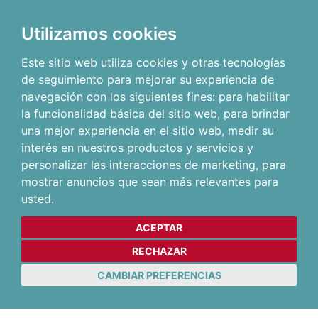
Utilizamos cookies
Este sitio web utiliza cookies y otras tecnologías
de seguimiento para mejorar su experiencia de
navegación con los siguientes fines:
para habilitar
la funcionalidad básica del sitio web
,
para brindar
una mejor experiencia en el sitio web
,
medir su
interés en nuestros productos y servicios y
personalizar las interacciones de marketing
,
para
mostrar anuncios que sean más relevantes para
usted
.
ACEPTAR
RECHAZAR
CAMBIAR PREFERENCIAS