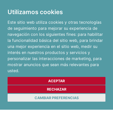
Utilizamos cookies
Este sitio web utiliza cookies y otras tecnologías
de seguimiento para mejorar su experiencia de
navegación con los siguientes fines:
para habilitar
la funcionalidad básica del sitio web
,
para brindar
una mejor experiencia en el sitio web
,
medir su
interés en nuestros productos y servicios y
personalizar las interacciones de marketing
,
para
mostrar anuncios que sean más relevantes para
usted
.
ACEPTAR
RECHAZAR
CAMBIAR PREFERENCIAS