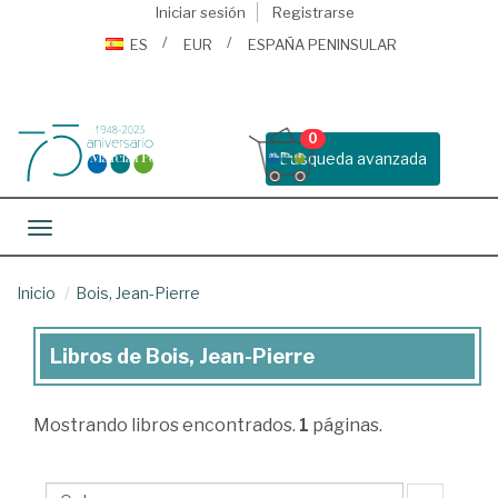
Iniciar sesión
Registrarse
ES
EUR
ESPAÑA PENINSULAR
0
Busqueda avanzada
Toggle navigation
Inicio
Bois, Jean-Pierre
Libros de Bois, Jean-Pierre
Libros
de
Mostrando
libros encontrados.
1
páginas.
Bois,
Jean-