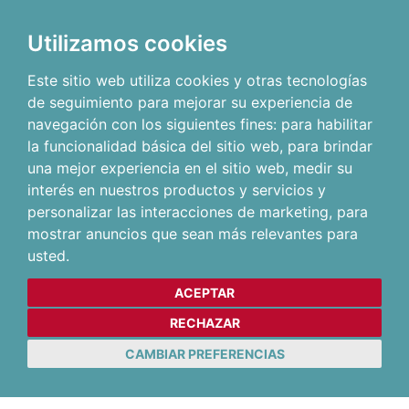
Utilizamos cookies
Este sitio web utiliza cookies y otras tecnologías
de seguimiento para mejorar su experiencia de
navegación con los siguientes fines:
para habilitar
la funcionalidad básica del sitio web
,
para brindar
una mejor experiencia en el sitio web
,
medir su
interés en nuestros productos y servicios y
personalizar las interacciones de marketing
,
para
mostrar anuncios que sean más relevantes para
usted
.
ACEPTAR
RECHAZAR
CAMBIAR PREFERENCIAS