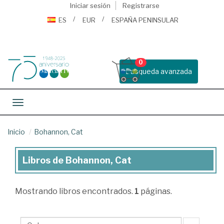
Iniciar sesión
Registrarse
ES
EUR
ESPAÑA PENINSULAR
0
Busqueda avanzada
Toggle navigation
Inicio
Bohannon, Cat
Libros de Bohannon, Cat
Libros
de
Mostrando
libros encontrados.
1
páginas.
Bohannon,
Cat