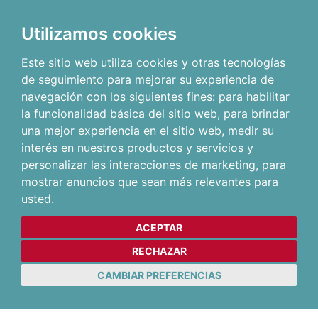
Utilizamos cookies
Este sitio web utiliza cookies y otras tecnologías
de seguimiento para mejorar su experiencia de
navegación con los siguientes fines:
para habilitar
la funcionalidad básica del sitio web
,
para brindar
una mejor experiencia en el sitio web
,
medir su
interés en nuestros productos y servicios y
personalizar las interacciones de marketing
,
para
mostrar anuncios que sean más relevantes para
usted
.
ACEPTAR
RECHAZAR
CAMBIAR PREFERENCIAS