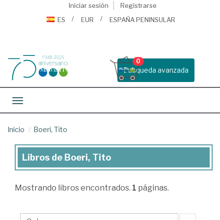
Iniciar sesión
Registrarse
ES
EUR
ESPAÑA PENINSULAR
0
Busqueda avanzada
Toggle navigation
Inicio
Boeri, Tito
Libros de Boeri, Tito
Libros
de
Mostrando
libros encontrados.
1
páginas.
Boeri,
Tito