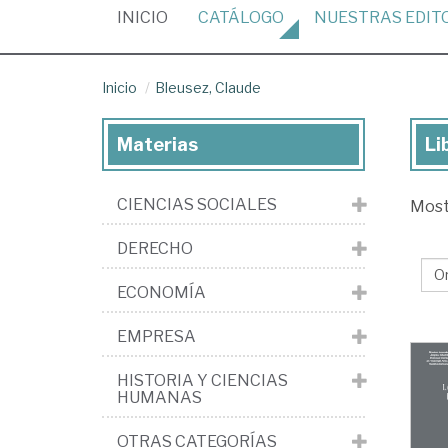
(CURRENT)
INICIO
CATÁLOGO
NUESTRAS
EDIT
Inicio
Bleusez, Claude
Materias
Li
Lib
de
CIENCIAS SOCIALES
Mos
Ble
Cl
DERECHO
ECONOMÍA
EMPRESA
HISTORIA Y CIENCIAS
HUMANAS
OTRAS CATEGORÍAS