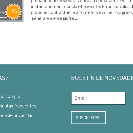
prenant pour modèle la vente au comptant, c'est-à-
instantanément conclu et exécuté. En un peu plus de
pratique contractuelle a toutefois évolué. Progress
générale a enregistré ...
AS?
BOLETÍN DE NOVEDAD
o comprar
guntas frecuentes
tica de privacidad
SUSCRIBIRSE