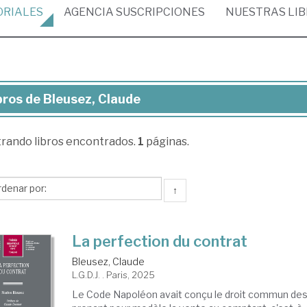
ORIALES
AGENCIA
SUSCRIPCIONES
NUESTRAS
LI
bros de Bleusez, Claude
ros
trando
libros encontrados.
1
páginas.
usez,
aude
↑
La perfection du contrat
Bleusez, Claude
L.G.D.J. . Paris, 2025
Le Code Napoléon avait conçu le droit commun des