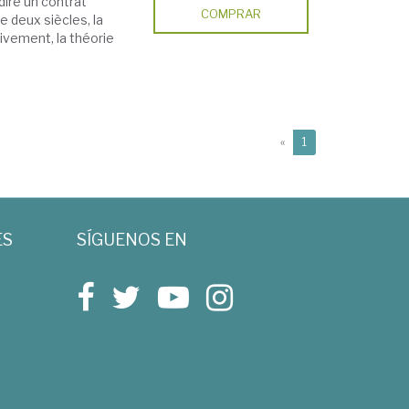
dire un contrat
COMPRAR
 deux siècles, la
ivement, la théorie
(current)
«
1
ES
SÍGUENOS EN