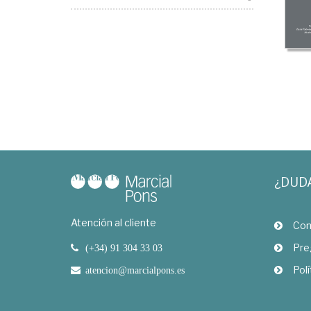
¿DUD
Atención al cliente
Com
Pre
(+34) 91 304 33 03
Polí
atencion@marcialpons.es