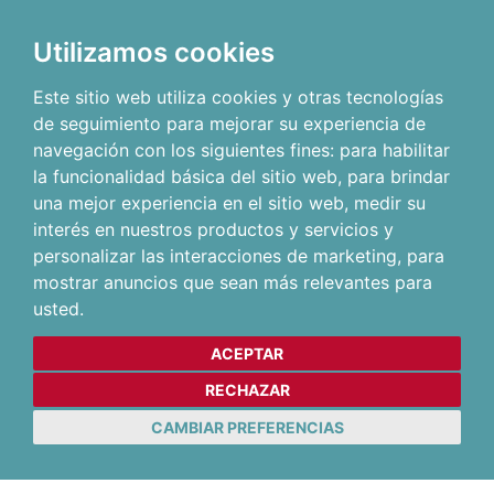
Utilizamos cookies
Este sitio web utiliza cookies y otras tecnologías
de seguimiento para mejorar su experiencia de
navegación con los siguientes fines:
para habilitar
la funcionalidad básica del sitio web
,
para brindar
una mejor experiencia en el sitio web
,
medir su
interés en nuestros productos y servicios y
personalizar las interacciones de marketing
,
para
mostrar anuncios que sean más relevantes para
usted
.
ACEPTAR
RECHAZAR
CAMBIAR PREFERENCIAS