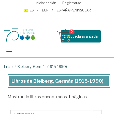
Iniciar sesión
Registrarse
ES
EUR
ESPAÑA PENINSULAR
0
Busqueda avanzada
Toggle navigation
Inicio
Bleiberg, Germán (1915-1990)
Libros de Bleiberg, Germán (1915-1990)
Libros
de
Mostrando
libros encontrados.
1
páginas.
Bleiberg,
Germán