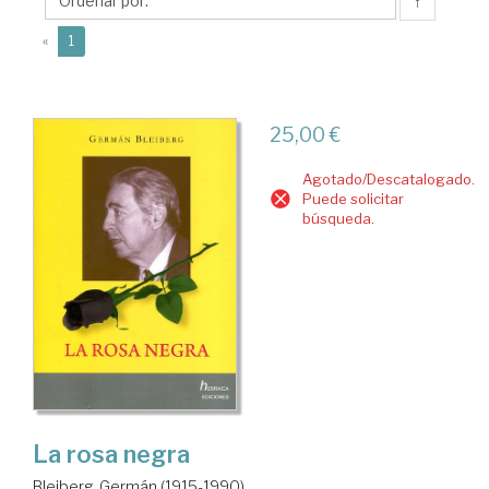
(1915-
↑
1990)
(current)
«
1
25,00 €
Agotado/Descatalogado.
Puede solicitar
búsqueda.
La rosa negra
Bleiberg, Germán (1915-1990)