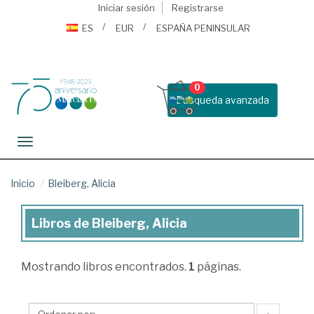
Iniciar sesión
Registrarse
ES
EUR
ESPAÑA PENINSULAR
0
Busqueda avanzada
Toggle navigation
Inicio
Bleiberg, Alicia
Libros de Bleiberg, Alicia
Libros
de
Mostrando
libros encontrados.
1
páginas.
Bleiberg,
Alicia