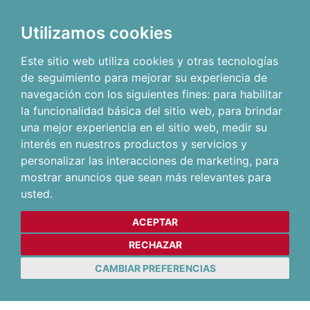
Utilizamos cookies
Este sitio web utiliza cookies y otras tecnologías
de seguimiento para mejorar su experiencia de
navegación con los siguientes fines:
para habilitar
la funcionalidad básica del sitio web
,
para brindar
una mejor experiencia en el sitio web
,
medir su
interés en nuestros productos y servicios y
personalizar las interacciones de marketing
,
para
mostrar anuncios que sean más relevantes para
usted
.
ACEPTAR
RECHAZAR
CAMBIAR PREFERENCIAS