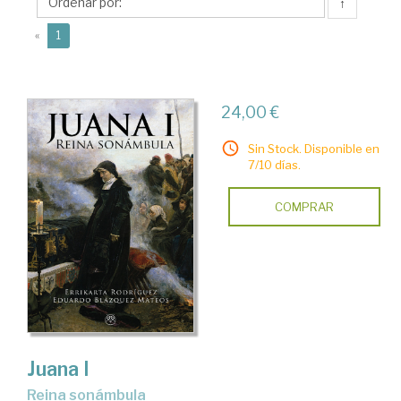
Eduardo
↑
(current)
«
1
24,00 €
Sin Stock. Disponible en
7/10 días.
COMPRAR
Juana I
reina sonámbula