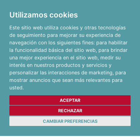
Utilizamos cookies
Este sitio web utiliza cookies y otras tecnologías
de seguimiento para mejorar su experiencia de
navegación con los siguientes fines:
para habilitar
la funcionalidad básica del sitio web
,
para brindar
una mejor experiencia en el sitio web
,
medir su
interés en nuestros productos y servicios y
personalizar las interacciones de marketing
,
para
mostrar anuncios que sean más relevantes para
usted
.
ACEPTAR
RECHAZAR
CAMBIAR PREFERENCIAS