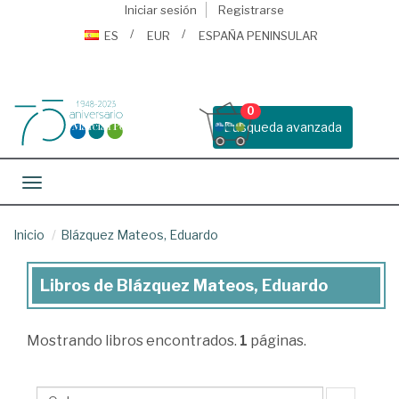
Iniciar sesión
Registrarse
ES
EUR
ESPAÑA PENINSULAR
0
Busqueda avanzada
Toggle navigation
Inicio
Blázquez Mateos, Eduardo
Libros de Blázquez Mateos, Eduardo
Libros
de
Mostrando
libros encontrados.
1
páginas.
Blázquez
Mateos,