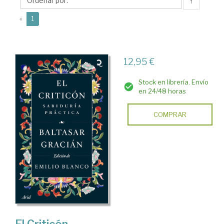
↑
(current)
«
1
12,95 €
Stock en librería. Envío
en 24/48 horas
COMPRAR