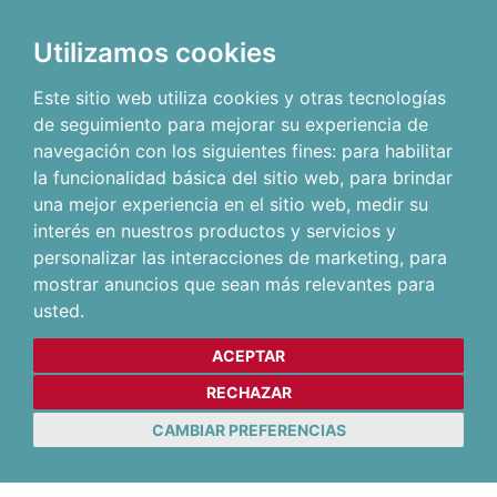
Utilizamos cookies
Este sitio web utiliza cookies y otras tecnologías
de seguimiento para mejorar su experiencia de
navegación con los siguientes fines:
para habilitar
la funcionalidad básica del sitio web
,
para brindar
una mejor experiencia en el sitio web
,
medir su
interés en nuestros productos y servicios y
personalizar las interacciones de marketing
,
para
mostrar anuncios que sean más relevantes para
usted
.
ACEPTAR
RECHAZAR
CAMBIAR PREFERENCIAS