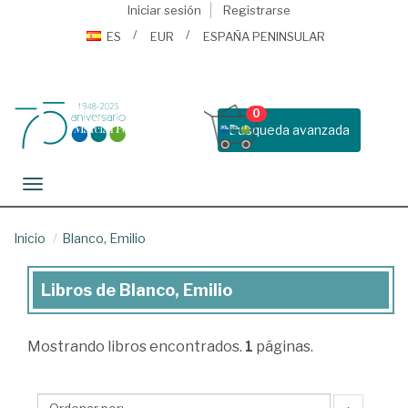
Iniciar sesión
Registrarse
ES
EUR
ESPAÑA PENINSULAR
0
Busqueda avanzada
Toggle navigation
Inicio
Blanco, Emilio
Libros de Blanco, Emilio
Libros
de
Mostrando
libros encontrados.
1
páginas.
Blanco,
Emilio