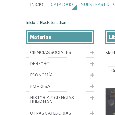
(CURRENT)
INICIO
CATÁLOGO
NUESTRAS
EDIT
Inicio
Black, Jonathan
Materias
Li
Lib
de
CIENCIAS SOCIALES
Mos
Bla
Jo
DERECHO
ECONOMÍA
EMPRESA
HISTORIA Y CIENCIAS
HUMANAS
OTRAS CATEGORÍAS