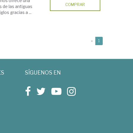
 nos ofrece una
COMPRAR
s de las antiguas
los gracias a ...
(current)
«
1
ES
SÍGUENOS EN