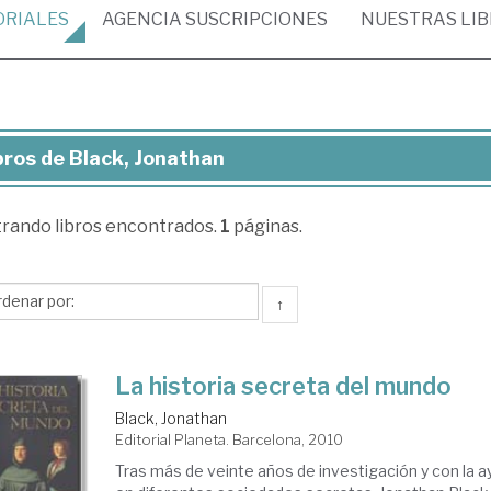
ORIALES
AGENCIA
SUSCRIPCIONES
NUESTRAS
LI
bros de Black, Jonathan
ros
trando
libros encontrados.
1
páginas.
ck,
nathan
↑
La historia secreta del mundo
Black, Jonathan
Editorial Planeta. Barcelona, 2010
Tras más de veinte años de investigación y con la a