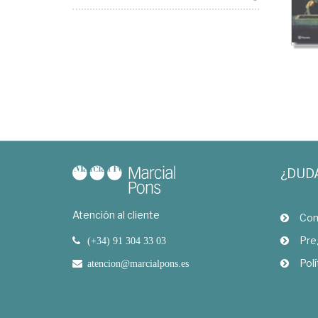
¿DUD
Atención al cliente
Com
Pre
(+34) 91 304 33 03
Polí
atencion@marcialpons.es