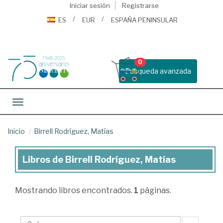
Iniciar sesión
Registrarse
ES
EUR
ESPAÑA PENINSULAR
0
Busqueda avanzada
Toggle navigation
Inicio
Birrell Rodríguez, Matías
Libros de Birrell Rodríguez, Matías
Libros
de
Mostrando
libros encontrados.
1
páginas.
Birrell
Rodríguez,