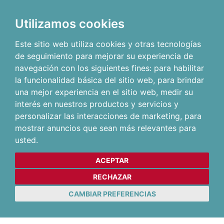
Utilizamos cookies
Este sitio web utiliza cookies y otras tecnologías
de seguimiento para mejorar su experiencia de
navegación con los siguientes fines:
para habilitar
la funcionalidad básica del sitio web
,
para brindar
una mejor experiencia en el sitio web
,
medir su
interés en nuestros productos y servicios y
personalizar las interacciones de marketing
,
para
mostrar anuncios que sean más relevantes para
usted
.
ACEPTAR
RECHAZAR
CAMBIAR PREFERENCIAS