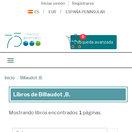
Iniciar sesión
Registrarse
ES
EUR
ESPAÑA PENINSULAR
0
Busqueda avanzada
Toggle navigation
Inicio
Billaudot ,B.
Libros de Billaudot ,B.
Libros
de
Mostrando
libros encontrados.
1
páginas.
Billaudot
,B.