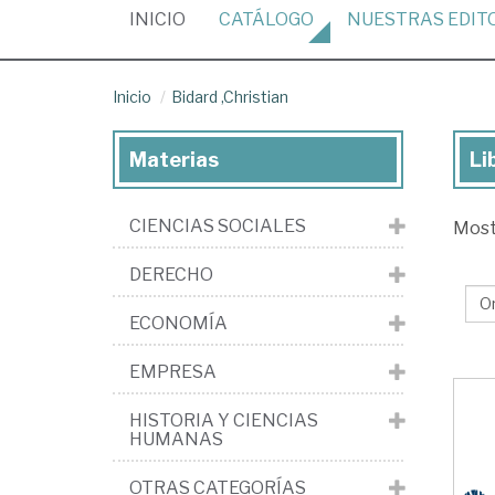
(CURRENT)
INICIO
CATÁLOGO
NUESTRAS
EDIT
Inicio
Bidard ,Christian
Materias
Li
Lib
de
CIENCIAS SOCIALES
Mos
Bid
,Ch
DERECHO
ECONOMÍA
EMPRESA
HISTORIA Y CIENCIAS
HUMANAS
OTRAS CATEGORÍAS