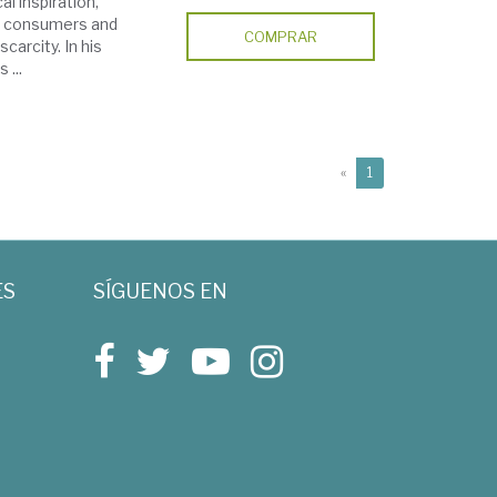
al inspiration,
d consumers and
COMPRAR
arcity. In his
 ...
(current)
«
1
ES
SÍGUENOS EN