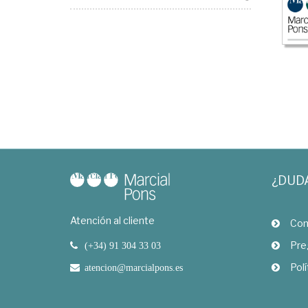
¿DUD
Atención al cliente
Com
Pre
(+34) 91 304 33 03
Polí
atencion@marcialpons.es