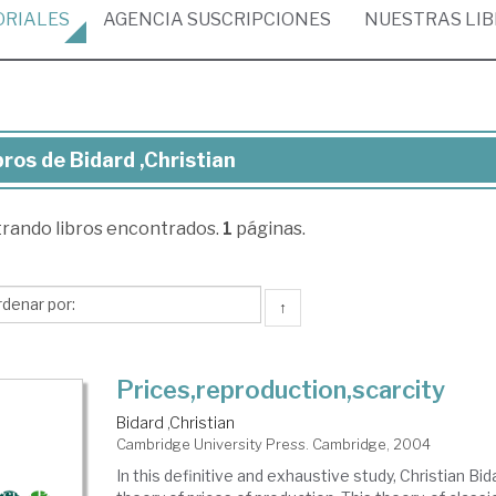
ORIALES
AGENCIA
SUSCRIPCIONES
NUESTRAS
LI
bros de Bidard ,Christian
ros
trando
libros encontrados.
1
páginas.
ard
ristian
↑
Prices,reproduction,scarcity
Bidard ,Christian
Cambridge University Press. Cambridge, 2004
In this definitive and exhaustive study, Christian Bi