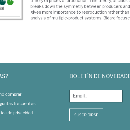
theory of prices of production. This theory, of classic
breaks down the symmetry between producers an
gives more importance to reproduction rather than sc
analysis of multiple-product systems, Bidard focuses
AS?
BOLETÍN DE NOVEDAD
o comprar
guntas frecuentes
tica de privacidad
SUSCRIBIRSE