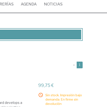
BRERÍAS
AGENDA
NOTICIAS
(current)
«
1
99,75 €
Sin stock. Impresión bajo
demanda. En firme sin
dard develops a
devolución