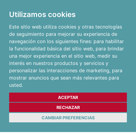
Utilizamos cookies
Este sitio web utiliza cookies y otras tecnologías
de seguimiento para mejorar su experiencia de
navegación con los siguientes fines:
para habilitar
la funcionalidad básica del sitio web
,
para brindar
una mejor experiencia en el sitio web
,
medir su
interés en nuestros productos y servicios y
personalizar las interacciones de marketing
,
para
mostrar anuncios que sean más relevantes para
usted
.
ACEPTAR
RECHAZAR
CAMBIAR PREFERENCIAS