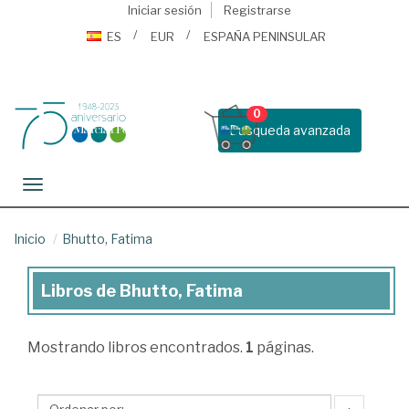
Iniciar sesión
Registrarse
ES
EUR
ESPAÑA PENINSULAR
0
Busqueda avanzada
Toggle navigation
Inicio
Bhutto, Fatima
Libros de Bhutto, Fatima
Libros
de
Mostrando
libros encontrados.
1
páginas.
Bhutto,
Fatima