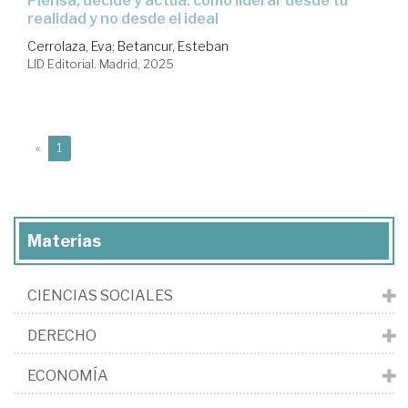
Piensa, decide y actúa: cómo liderar desde tu
realidad y no desde el ideal
Cerrolaza, Eva
;
Betancur, Esteban
LID Editorial. Madrid, 2025
(current)
«
1
Materias
CIENCIAS SOCIALES
DERECHO
ECONOMÍA