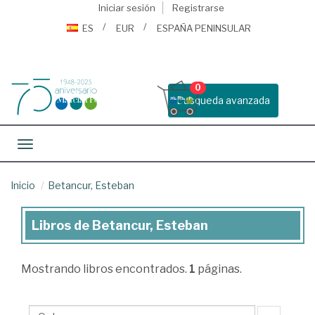
Iniciar sesión
Registrarse
ES
EUR
ESPAÑA PENINSULAR
0
Busqueda avanzada
Toggle navigation
Inicio
Betancur, Esteban
Libros de Betancur, Esteban
Libros
de
Mostrando
libros encontrados.
1
páginas.
Betancur,
Esteban