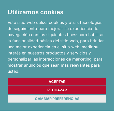
Utilizamos cookies
Este sitio web utiliza cookies y otras tecnologías
de seguimiento para mejorar su experiencia de
navegación con los siguientes fines:
para habilitar
la funcionalidad básica del sitio web
,
para brindar
una mejor experiencia en el sitio web
,
medir su
interés en nuestros productos y servicios y
personalizar las interacciones de marketing
,
para
mostrar anuncios que sean más relevantes para
usted
.
ACEPTAR
RECHAZAR
CAMBIAR PREFERENCIAS