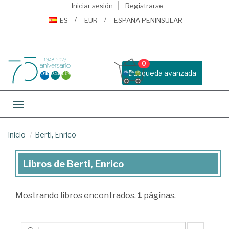
Iniciar sesión
Registrarse
ES
EUR
ESPAÑA PENINSULAR
0
Busqueda avanzada
Toggle navigation
Inicio
Berti, Enrico
Libros de Berti, Enrico
Libros
de
Mostrando
libros encontrados.
1
páginas.
Berti,
Enrico