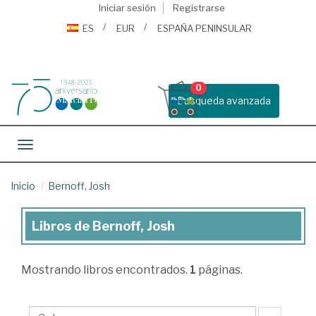
Iniciar sesión
Registrarse
ES
EUR
ESPAÑA PENINSULAR
0
Busqueda avanzada
Toggle navigation
Inicio
Bernoff, Josh
Libros de Bernoff, Josh
Libros
de
Mostrando
libros encontrados.
1
páginas.
Bernoff,
Josh