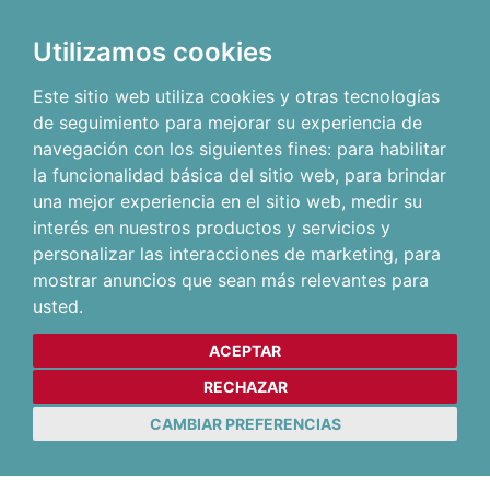
Utilizamos cookies
Este sitio web utiliza cookies y otras tecnologías
de seguimiento para mejorar su experiencia de
navegación con los siguientes fines:
para habilitar
la funcionalidad básica del sitio web
,
para brindar
una mejor experiencia en el sitio web
,
medir su
interés en nuestros productos y servicios y
personalizar las interacciones de marketing
,
para
mostrar anuncios que sean más relevantes para
usted
.
ACEPTAR
RECHAZAR
CAMBIAR PREFERENCIAS