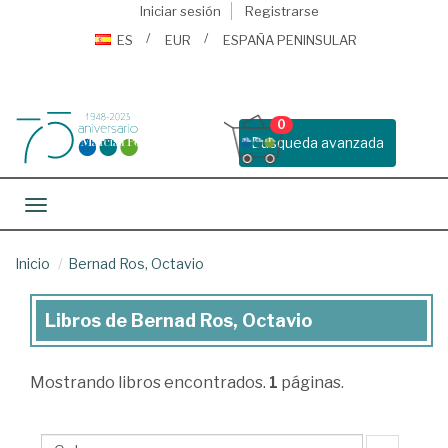
Iniciar sesión
Registrarse
ES
EUR
ESPAÑA PENINSULAR
0
Busqueda avanzada
Toggle navigation
Inicio
Bernad Ros, Octavio
Libros de Bernad Ros, Octavio
Libros
de
Mostrando
libros encontrados.
1
páginas.
Bernad
Ros,