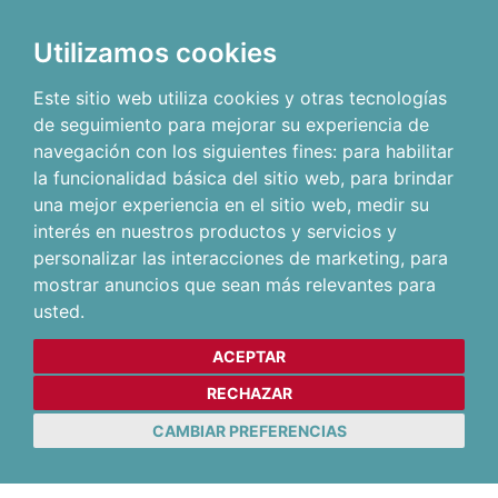
Utilizamos cookies
Este sitio web utiliza cookies y otras tecnologías
de seguimiento para mejorar su experiencia de
navegación con los siguientes fines:
para habilitar
la funcionalidad básica del sitio web
,
para brindar
una mejor experiencia en el sitio web
,
medir su
interés en nuestros productos y servicios y
personalizar las interacciones de marketing
,
para
mostrar anuncios que sean más relevantes para
usted
.
ACEPTAR
RECHAZAR
CAMBIAR PREFERENCIAS