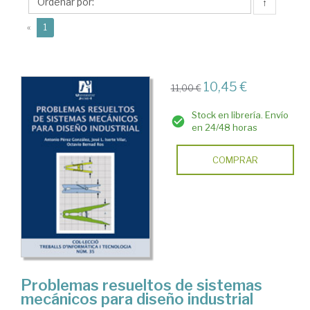
Octavio
↑
(current)
«
1
10,45 €
11,00 €
Stock en librería. Envío
en 24/48 horas
COMPRAR
Problemas resueltos de sistemas
mecánicos para diseño industrial