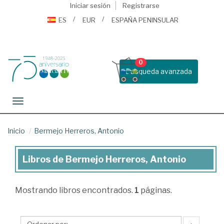
Iniciar sesión
Registrarse
ES
EUR
ESPAÑA PENINSULAR
0
Busqueda avanzada
Toggle navigation
Inicio
Bermejo Herreros, Antonio
Libros de Bermejo Herreros, Antonio
Libros
de
Mostrando
libros encontrados.
1
páginas.
Bermejo
Herreros,