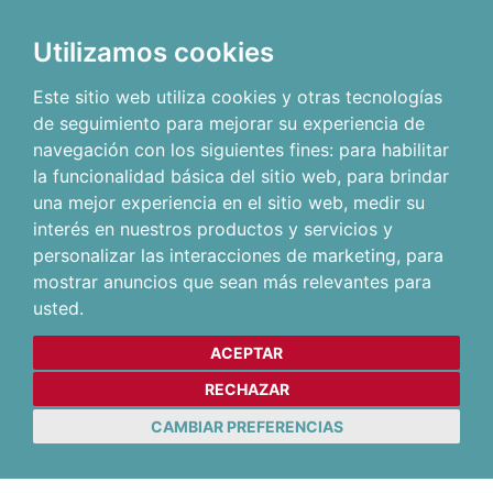
Utilizamos cookies
Este sitio web utiliza cookies y otras tecnologías
de seguimiento para mejorar su experiencia de
navegación con los siguientes fines:
para habilitar
la funcionalidad básica del sitio web
,
para brindar
una mejor experiencia en el sitio web
,
medir su
interés en nuestros productos y servicios y
personalizar las interacciones de marketing
,
para
mostrar anuncios que sean más relevantes para
usted
.
ACEPTAR
RECHAZAR
CAMBIAR PREFERENCIAS