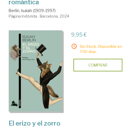
romántica
Berlin, Isaiah (1909-1997)
Página Indómita . Barcelona, 2024
9,95 €
Sin Stock. Disponible en
7/10 días.
COMPRAR
El erizo y el zorro