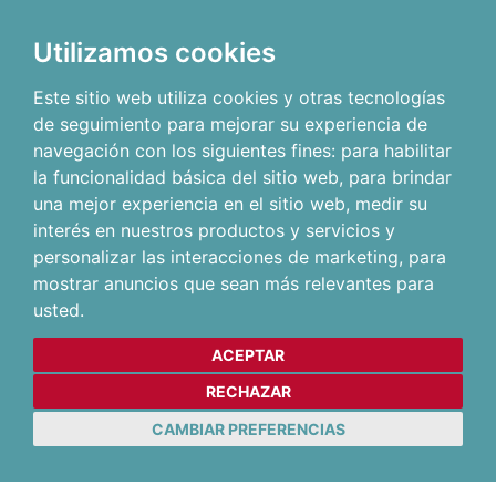
Utilizamos cookies
Este sitio web utiliza cookies y otras tecnologías
de seguimiento para mejorar su experiencia de
navegación con los siguientes fines:
para habilitar
la funcionalidad básica del sitio web
,
para brindar
una mejor experiencia en el sitio web
,
medir su
interés en nuestros productos y servicios y
personalizar las interacciones de marketing
,
para
mostrar anuncios que sean más relevantes para
usted
.
ACEPTAR
RECHAZAR
CAMBIAR PREFERENCIAS