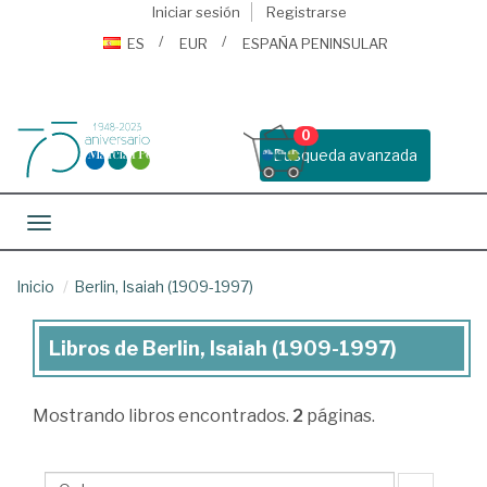
Iniciar sesión
Registrarse
ES
EUR
ESPAÑA PENINSULAR
0
Busqueda avanzada
Toggle navigation
Inicio
Berlin, Isaiah (1909-1997)
Libros de Berlin, Isaiah (1909-1997)
Libros
de
Mostrando
libros encontrados.
2
páginas.
Berlin,
Isaiah