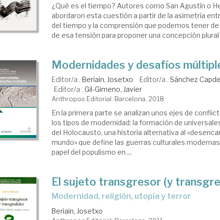
¿Qué es el tiempo? Autores como San Agustín o H
abordaron esta cuestión a partir de la asimetría ent
del tiempo y la comprensión que podemos tener de é
de esa tensión para proponer una concepción plural y 
Modernidades y desafíos múltipl
Editor/a .
Beriain, Josetxo
Editor/a .
Sánchez Capde
Editor/a .
Gil-Gimeno, Javier
Anthropos Editorial. Barcelona, 2018
En la primera parte se analizan unos ejes de conflic
los tipos de modernidad: la formación de universales
del Holocausto, una historia alternativa al «desenc
mundo» que define las guerras culturales modernas, 
papel del populismo en ...
El sujeto transgresor (y transgr
modernidad, religión, utopía y terror
Beriain, Josetxo