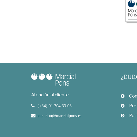
¿DUD
Atención al cliente
Com
Pre
(+34) 91 304 33 03
Polí
atencion@marcialpons.es