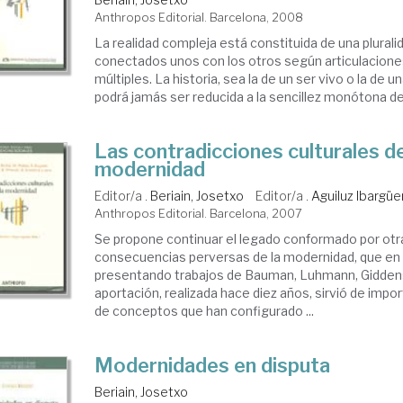
Anthropos Editorial. Barcelona, 2008
La realidad compleja está constituida de una plural
conectados unos con los otros según articulaciones
múltiples. La historia, sea la de un ser vivo o la de 
podrá jamás ser reducida a la sencillez monótona de 
Las contradicciones culturales de
modernidad
Editor/a .
Beriain, Josetxo
Editor/a .
Aguiluz Ibargüe
Anthropos Editorial. Barcelona, 2007
Se propone continuar el legado conformado por otra
consecuencias perversas de la modernidad, que en 1
presentando trabajos de Bauman, Luhmann, Giddens
aportación, realizada hace diez años, sirvió de imp
de conceptos que han configurado ...
Modernidades en disputa
Beriain, Josetxo