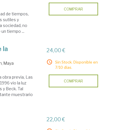
COMPRAR
idad de tiempos,
 sutiles y
una sociedad, no
un tiempo ...
 la
24,00 €
Sin Stock. Disponible en
n, Maya
7/10 días.
 obra previa, Las
COMPRAR
996 vio la luz
 y Beck. Tal
ortante muestrario
22,00 €