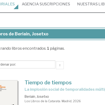
ORIALES
AGENCIA
SUSCRIPCIONES
NUESTRAS
LI
bros de Beriain, Josetxo
ros
trando
libros encontrados.
1
páginas.
iain,
setxo
↑
Tiempo de tiempos
La implosión social de temporalidades múlt
Beriain, Josetxo
Los Libros de la Catarata. Madrid, 2026