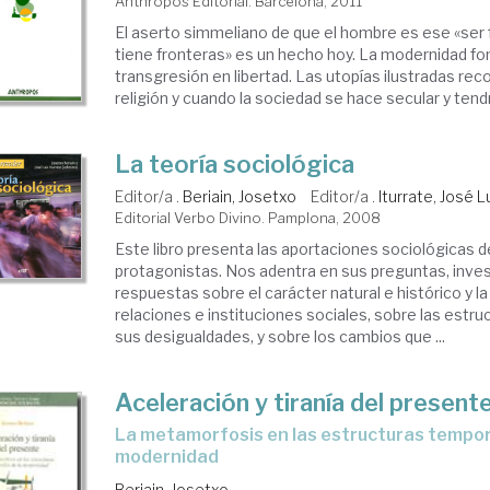
Anthropos Editorial. Barcelona, 2011
El aserto simmeliano de que el hombre es ese «ser 
tiene fronteras» es un hecho hoy. La modernidad fo
transgresión en libertad. Las utopías ilustradas rec
religión y cuando la sociedad se hace secular y tendrí
La teoría sociológica
Editor/a .
Beriain, Josetxo
Editor/a .
Iturrate, José L
Editorial Verbo Divino. Pamplona, 2008
Este libro presenta las aportaciones sociológicas 
protagonistas. Nos adentra en sus preguntas, inves
respuestas sobre el carácter natural e histórico y la
relaciones e instituciones sociales, sobre las estru
sus desigualdades, y sobre los cambios que ...
Aceleración y tiranía del present
la metamorfosis en las estructuras temporales de la
modernidad
Beriain, Josetxo