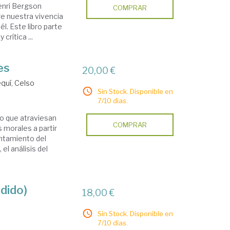
enri Bergson
COMPRAR
re nuestra vivencia
l. Este libro parte
crítica ...
es
20,00 €
quí, Celso
Sin Stock. Disponible en
7/10 días.
to que atraviesan
COMPRAR
 morales a partir
antamiento del
el análisis del
edido)
18,00 €
Sin Stock. Disponible en
7/10 días.