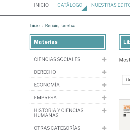
(CURRENT)
INICIO
CATÁLOGO
NUESTRAS
EDIT
Inicio
Beriain, Josetxo
Materias
Li
Lib
de
CIENCIAS SOCIALES
Mos
Ber
Jo
DERECHO
ECONOMÍA
EMPRESA
HISTORIA Y CIENCIAS
HUMANAS
OTRAS CATEGORÍAS