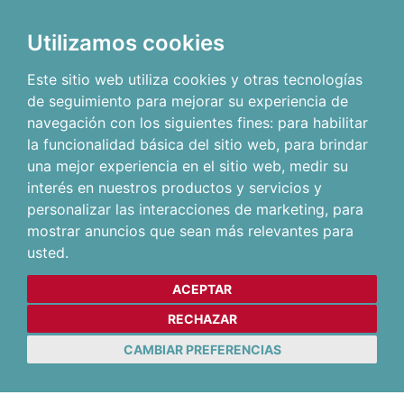
Utilizamos cookies
Este sitio web utiliza cookies y otras tecnologías
de seguimiento para mejorar su experiencia de
navegación con los siguientes fines:
para habilitar
la funcionalidad básica del sitio web
,
para brindar
una mejor experiencia en el sitio web
,
medir su
interés en nuestros productos y servicios y
personalizar las interacciones de marketing
,
para
mostrar anuncios que sean más relevantes para
usted
.
ACEPTAR
RECHAZAR
CAMBIAR PREFERENCIAS