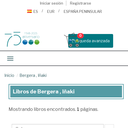
Iniciar sesión
Registrarse
ES
EUR
ESPAÑA PENINSULAR
0
Busqueda avanzada
Toggle navigation
Inicio
Bergera , Iñaki
Libros de Bergera , Iñaki
Libros
de
Mostrando
libros encontrados.
1
páginas.
Bergera
,