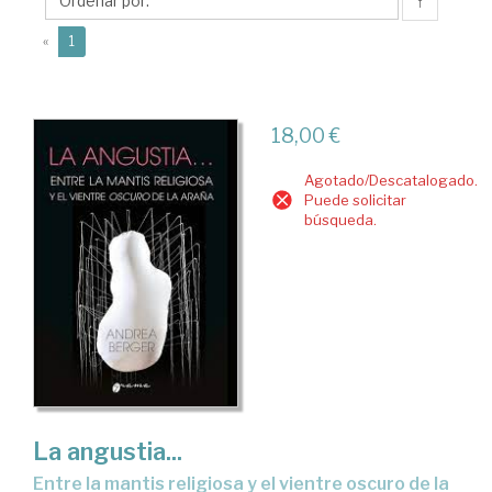
↑
(current)
«
1
18,00 €
Agotado/Descatalogado.
Puede solicitar
búsqueda.
La angustia...
entre la mantis religiosa y el vientre oscuro de la