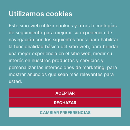
Utilizamos cookies
Este sitio web utiliza cookies y otras tecnologías
de seguimiento para mejorar su experiencia de
navegación con los siguientes fines:
para habilitar
la funcionalidad básica del sitio web
,
para brindar
una mejor experiencia en el sitio web
,
medir su
interés en nuestros productos y servicios y
personalizar las interacciones de marketing
,
para
mostrar anuncios que sean más relevantes para
usted
.
ACEPTAR
RECHAZAR
CAMBIAR PREFERENCIAS