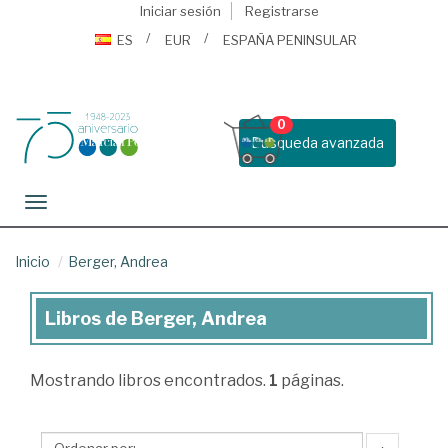
Iniciar sesión
Registrarse
ES
EUR
ESPAÑA PENINSULAR
0
Busqueda avanzada
Toggle navigation
Inicio
Berger, Andrea
Libros de Berger, Andrea
Libros
de
Mostrando
libros encontrados.
1
páginas.
Berger,
Andrea