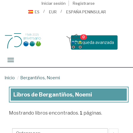
Iniciar sesión
Registrarse
ES
EUR
ESPAÑA PENINSULAR
0
Busqueda avanzada
Toggle navigation
Inicio
Bergantiños, Noemi
Libros de Bergantiños, Noemi
Libros
de
Mostrando
libros encontrados.
1
páginas.
Bergantiños,
Noemi