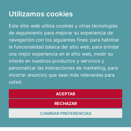
Utilizamos cookies
Este sitio web utiliza cookies y otras tecnologías
de seguimiento para mejorar su experiencia de
navegación con los siguientes fines:
para habilitar
la funcionalidad básica del sitio web
,
para brindar
una mejor experiencia en el sitio web
,
medir su
interés en nuestros productos y servicios y
personalizar las interacciones de marketing
,
para
mostrar anuncios que sean más relevantes para
usted
.
ACEPTAR
RECHAZAR
CAMBIAR PREFERENCIAS