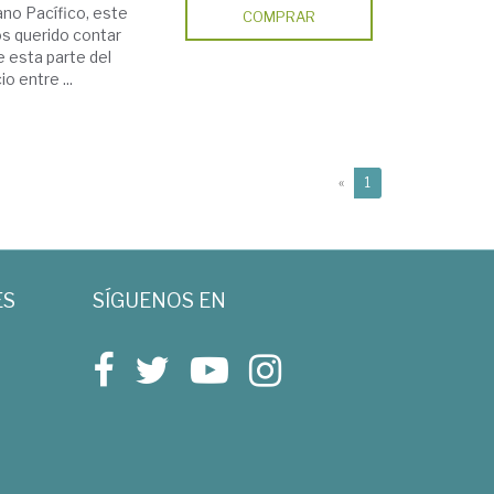
no Pacífico, este
COMPRAR
os querido contar
e esta parte del
o entre ...
(current)
«
1
ES
SÍGUENOS EN