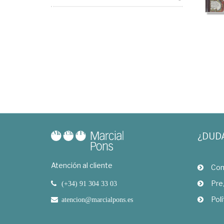
¿DUD
Atención al cliente
Com
Pre
(+34) 91 304 33 03
Polí
atencion@marcialpons.es