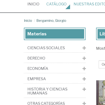
(CURRENT)
INICIO
CATÁLOGO
NUESTRAS
EDIT
Inicio
Bergamino, Giorgio
Materias
Li
Lib
de
CIENCIAS SOCIALES
Mos
Be
Gio
DERECHO
ECONOMÍA
EMPRESA
HISTORIA Y CIENCIAS
HUMANAS
OTRAS CATEGORÍAS