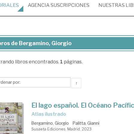
ORIALES
AGENCIA
SUSCRIPCIONES
NUESTRAS
LI
bros de Bergamino, Giorgio
ros
trando
libros encontrados.
1
páginas.
rgamino,
rgio
↑
El lago español. El Océano Pacífi
Atlas ilustrado
Bergamino, Giorgio
Palitta, Gianni
Susaeta Ediciones. Madrid, 2023