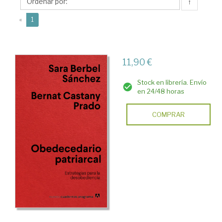
Sara
↑
(current)
«
1
11,90 €
Stock en librería. Envío
en 24/48 horas
COMPRAR