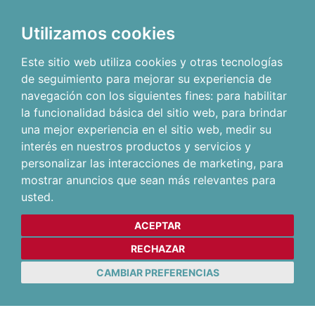
Utilizamos cookies
Este sitio web utiliza cookies y otras tecnologías
de seguimiento para mejorar su experiencia de
navegación con los siguientes fines:
para habilitar
la funcionalidad básica del sitio web
,
para brindar
una mejor experiencia en el sitio web
,
medir su
interés en nuestros productos y servicios y
personalizar las interacciones de marketing
,
para
mostrar anuncios que sean más relevantes para
usted
.
ACEPTAR
RECHAZAR
CAMBIAR PREFERENCIAS