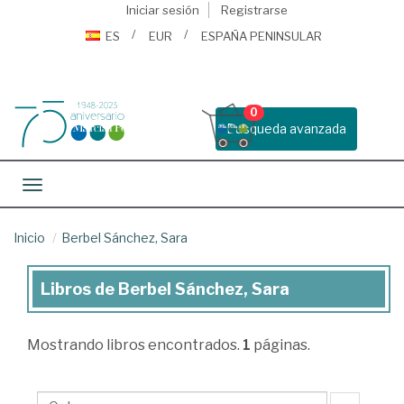
Iniciar sesión
Registrarse
ES
EUR
ESPAÑA PENINSULAR
0
Busqueda avanzada
Toggle navigation
Inicio
Berbel Sánchez, Sara
Libros de Berbel Sánchez, Sara
Libros
de
Mostrando
libros encontrados.
1
páginas.
Berbel
Sánchez,