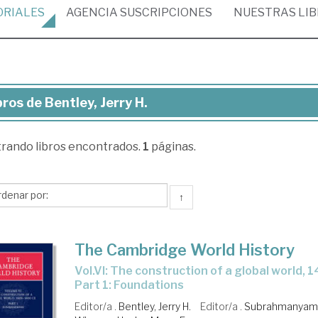
ORIALES
AGENCIA
SUSCRIPCIONES
NUESTRAS
LI
bros de Bentley, Jerry H.
ros
trando
libros encontrados.
1
páginas.
tley,
ry
↑
The Cambridge World History
Vol.VI: The construction of a global world, 1400-1800 CE -
Part 1: Foundations
Editor/a .
Bentley, Jerry H.
Editor/a .
Subrahmanyam,