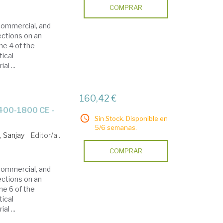
COMPRAR
commercial, and
ections on an
me 4 of the
tical
l ...
160,42 €
Sin Stock. Disponible en
5/6 semanas.
 Sanjay
Editor/a .
COMPRAR
commercial, and
ections on an
me 6 of the
tical
l ...