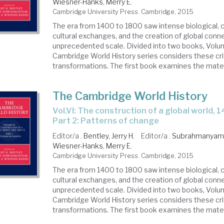
Wiesner-Hanks, Merry E.
Cambridge University Press. Cambridge, 2015
The era from 1400 to 1800 saw intense biological, 
cultural exchanges, and the creation of global conn
unprecedented scale. Divided into two books, Volu
Cambridge World History series considers these cri
transformations. The first book examines the materia
The Cambridge World History
Vol.VI: The construction of a global world, 1400-1800 CE -
Part 2: Patterns of change
Editor/a .
Bentley, Jerry H.
Editor/a .
Subrahmanyam,
Wiesner-Hanks, Merry E.
Cambridge University Press. Cambridge, 2015
The era from 1400 to 1800 saw intense biological, 
cultural exchanges, and the creation of global conn
unprecedented scale. Divided into two books, Volu
Cambridge World History series considers these cri
transformations. The first book examines the materia