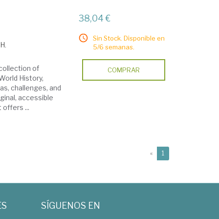
38,04 €
Sin Stock. Disponible en
 H.
5/6 semanas.
collection of
COMPRAR
World History,
as, challenges, and
iginal, accessible
offers ...
(current)
«
1
ES
SÍGUENOS EN