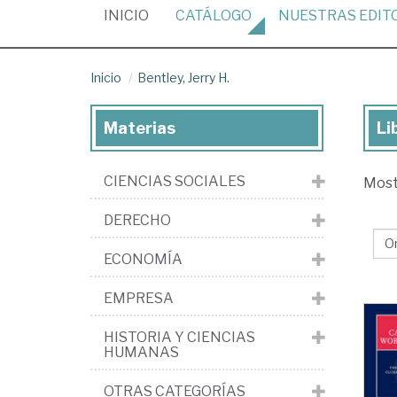
(CURRENT)
INICIO
CATÁLOGO
NUESTRAS
EDIT
Inicio
Bentley, Jerry H.
Materias
Li
Lib
de
CIENCIAS SOCIALES
Mos
Ben
Jer
DERECHO
H.
ECONOMÍA
EMPRESA
HISTORIA Y CIENCIAS
HUMANAS
OTRAS CATEGORÍAS