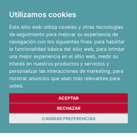
Utilizamos cookies
Este sitio web utiliza cookies y otras tecnologías
de seguimiento para mejorar su experiencia de
navegación con los siguientes fines:
para habilitar
la funcionalidad básica del sitio web
,
para brindar
una mejor experiencia en el sitio web
,
medir su
interés en nuestros productos y servicios y
personalizar las interacciones de marketing
,
para
mostrar anuncios que sean más relevantes para
usted
.
ACEPTAR
RECHAZAR
CAMBIAR PREFERENCIAS