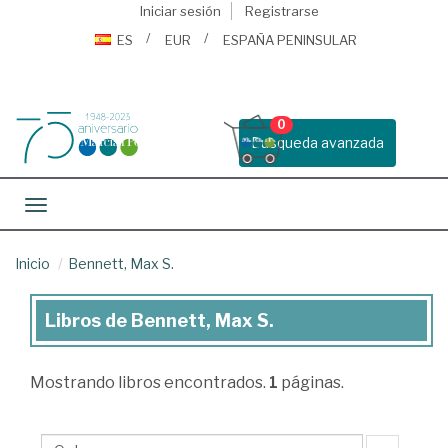
Iniciar sesión
Registrarse
ES
EUR
ESPAÑA PENINSULAR
0
Busqueda avanzada
Toggle navigation
Inicio
Bennett, Max S.
Libros de Bennett, Max S.
Libros
de
Mostrando
libros encontrados.
1
páginas.
Bennett,
Max