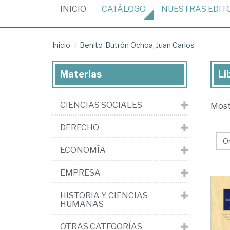
(CURRENT)
INICIO
CATÁLOGO
NUESTRAS
EDIT
Inicio
Benito-Butrón Ochoa, Juan Carlos
Materias
Li
Lib
de
CIENCIAS SOCIALES
Mos
Ben
Bu
DERECHO
Oc
ECONOMÍA
Ju
Car
EMPRESA
HISTORIA Y CIENCIAS
HUMANAS
OTRAS CATEGORÍAS