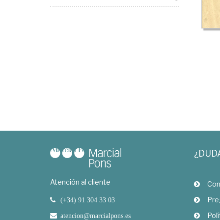
¿DUD
Atención al cliente
Com
Pre
(+34) 91 304 33 03
Polí
atencion@marcialpons.es