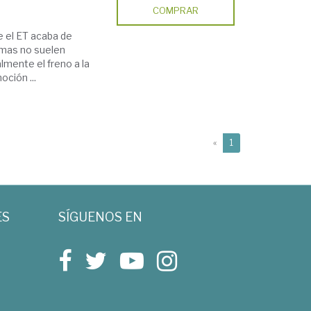
COMPRAR
 el ET acaba de
ormas no suelen
lmente el freno a la
ción ...
(current)
«
1
ES
SÍGUENOS EN