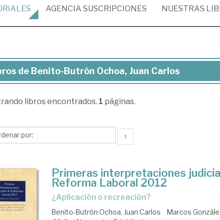
ORIALES
AGENCIA
SUSCRIPCIONES
NUESTRAS
LI
bros de Benito-Butrón Ochoa, Juan Carlos
ros
trando
libros encontrados.
1
páginas.
ito-
trón
hoa,
↑
an
los
Primeras interpretaciones judicia
Reforma Laboral 2012
¿aplicación o recreación?
Benito-Butrón Ochoa, Juan Carlos
Marcos González