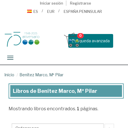
Iniciar sesión
Registrarse
ES
EUR
ESPAÑA PENINSULAR
0
Busqueda avanzada
Toggle navigation
Inicio
Benítez Marco, Mª Pilar
Libros de Benítez Marco, Mª Pilar
Libros
de
Mostrando
libros encontrados.
1
páginas.
Benítez
Marco,