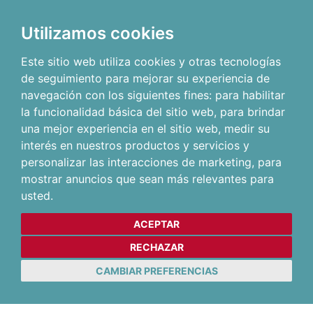
Utilizamos cookies
Este sitio web utiliza cookies y otras tecnologías
de seguimiento para mejorar su experiencia de
navegación con los siguientes fines:
para habilitar
la funcionalidad básica del sitio web
,
para brindar
una mejor experiencia en el sitio web
,
medir su
interés en nuestros productos y servicios y
personalizar las interacciones de marketing
,
para
mostrar anuncios que sean más relevantes para
usted
.
ACEPTAR
RECHAZAR
CAMBIAR PREFERENCIAS