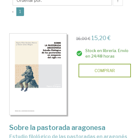
Mª
↑
Pilar
(current)
«
1
15,20 €
16,00 €
Stock en librería. Envío
en 24/48 horas
COMPRAR
Sobre la pastorada aragonesa
estudio filológico de las pastoradas en aragonés