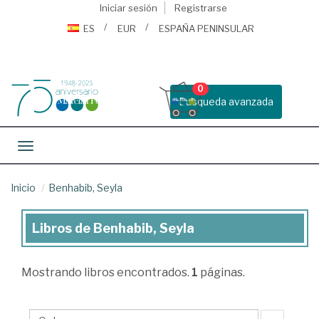
Iniciar sesión
Registrarse
ES
EUR
ESPAÑA PENINSULAR
0
Busqueda avanzada
Toggle navigation
Inicio
Benhabib, Seyla
Libros de Benhabib, Seyla
Libros
de
Mostrando
libros encontrados.
1
páginas.
Benhabib,
Seyla