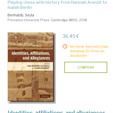
playing chess with history from Hannah Arendt to
Isaiah Berlin
Benhabib, Seyla
Princeton University Press. Cambridge (MSS), 2018
36,45 €
Sin stock. Impresión bajo
demanda. En firme sin
devolución
COMPRAR
Identities, affiliations, and allegiances