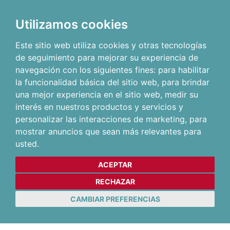
Utilizamos cookies
Este sitio web utiliza cookies y otras tecnologías
de seguimiento para mejorar su experiencia de
navegación con los siguientes fines:
para habilitar
la funcionalidad básica del sitio web
,
para brindar
una mejor experiencia en el sitio web
,
medir su
interés en nuestros productos y servicios y
personalizar las interacciones de marketing
,
para
mostrar anuncios que sean más relevantes para
usted
.
ACEPTAR
RECHAZAR
CAMBIAR PREFERENCIAS