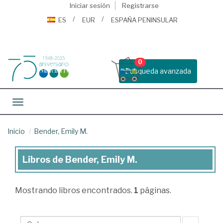
Iniciar sesión
Registrarse
ES
EUR
ESPAÑA PENINSULAR
0
Busqueda avanzada
Toggle navigation
Inicio
Bender, Emily M.
Libros de Bender, Emily M.
Libros
de
Mostrando
libros encontrados.
1
páginas.
Bender,
Emily