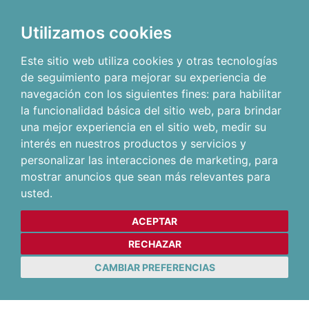
Utilizamos cookies
Este sitio web utiliza cookies y otras tecnologías
de seguimiento para mejorar su experiencia de
navegación con los siguientes fines:
para habilitar
la funcionalidad básica del sitio web
,
para brindar
una mejor experiencia en el sitio web
,
medir su
interés en nuestros productos y servicios y
personalizar las interacciones de marketing
,
para
mostrar anuncios que sean más relevantes para
usted
.
ACEPTAR
RECHAZAR
CAMBIAR PREFERENCIAS