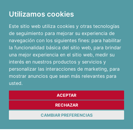
Utilizamos cookies
Este sitio web utiliza cookies y otras tecnologías
de seguimiento para mejorar su experiencia de
navegación con los siguientes fines:
para habilitar
la funcionalidad básica del sitio web
,
para brindar
una mejor experiencia en el sitio web
,
medir su
interés en nuestros productos y servicios y
personalizar las interacciones de marketing
,
para
mostrar anuncios que sean más relevantes para
usted
.
ACEPTAR
RECHAZAR
CAMBIAR PREFERENCIAS