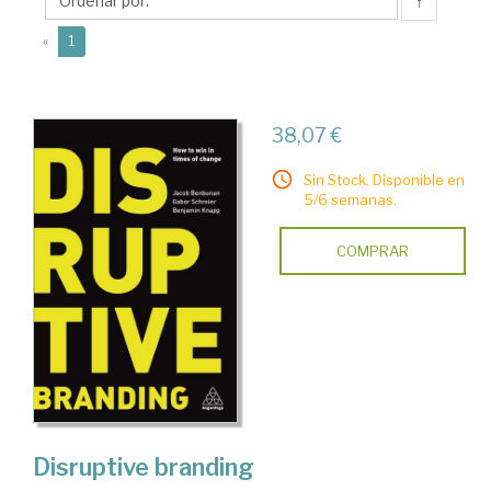
↑
(current)
«
1
38,07 €
Sin Stock. Disponible en
5/6 semanas.
COMPRAR
Disruptive branding