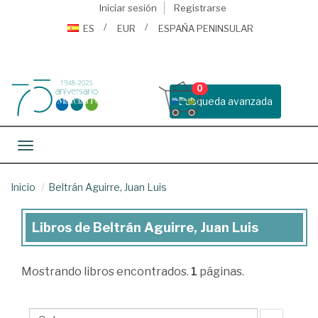
Iniciar sesión
Registrarse
ES
EUR
ESPAÑA PENINSULAR
0
Busqueda avanzada
Toggle navigation
Inicio
Beltrán Aguirre, Juan Luis
Libros de Beltrán Aguirre, Juan Luis
Libros
de
Mostrando
libros encontrados.
1
páginas.
Beltrán
Aguirre,