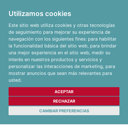
Utilizamos cookies
Este sitio web utiliza cookies y otras tecnologías
de seguimiento para mejorar su experiencia de
navegación con los siguientes fines:
para habilitar
la funcionalidad básica del sitio web
,
para brindar
una mejor experiencia en el sitio web
,
medir su
interés en nuestros productos y servicios y
personalizar las interacciones de marketing
,
para
mostrar anuncios que sean más relevantes para
usted
.
ACEPTAR
RECHAZAR
CAMBIAR PREFERENCIAS