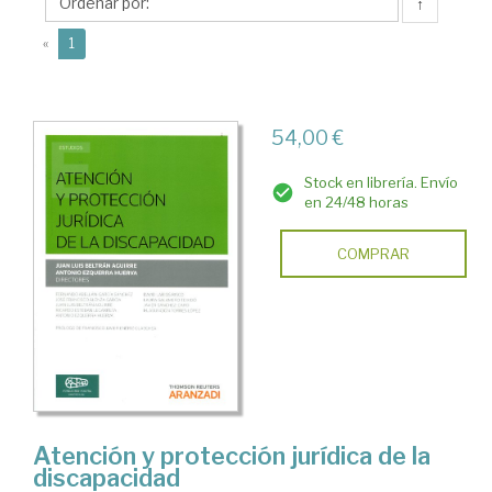
Juan
↑
Luis
(current)
«
1
54,00 €
Stock en librería. Envío
en 24/48 horas
COMPRAR
Atención y protección jurídica de la
discapacidad