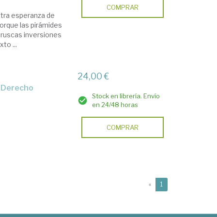
COMPRAR
stra esperanza de
 porque las pirámides
bruscas inversiones
to ...
24,00 €
y Derecho
Stock en librería. Envío
en 24/48 horas
COMPRAR
(current)
«
1