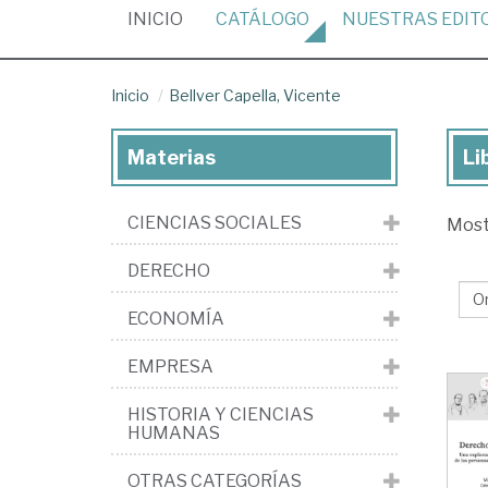
(CURRENT)
INICIO
CATÁLOGO
NUESTRAS
EDIT
Inicio
Bellver Capella, Vicente
Materias
Li
Lib
de
CIENCIAS SOCIALES
Mos
Bel
Cap
DERECHO
Vi
ECONOMÍA
EMPRESA
HISTORIA Y CIENCIAS
HUMANAS
OTRAS CATEGORÍAS