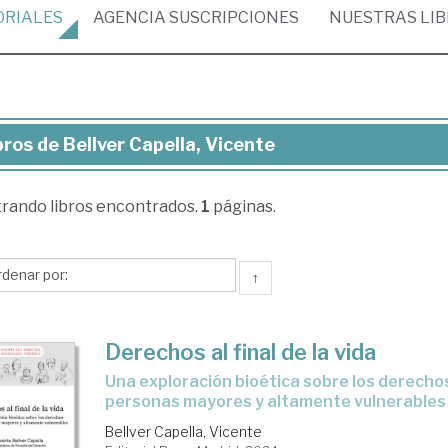
ORIALES
AGENCIA
SUSCRIPCIONES
NUESTRAS
LI
bros de Bellver Capella, Vicente
ros
trando
libros encontrados.
1
páginas.
lver
ella,
cente
↑
Derechos al final de la vida
una exploración bioética sobre los derechos de las
personas mayores y altamente vulnerables
Bellver Capella, Vicente