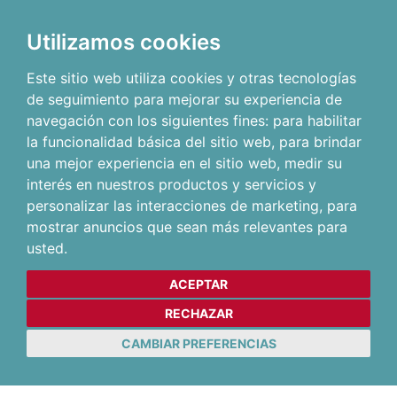
Utilizamos cookies
Este sitio web utiliza cookies y otras tecnologías
de seguimiento para mejorar su experiencia de
navegación con los siguientes fines:
para habilitar
la funcionalidad básica del sitio web
,
para brindar
una mejor experiencia en el sitio web
,
medir su
interés en nuestros productos y servicios y
personalizar las interacciones de marketing
,
para
mostrar anuncios que sean más relevantes para
usted
.
ACEPTAR
RECHAZAR
CAMBIAR PREFERENCIAS