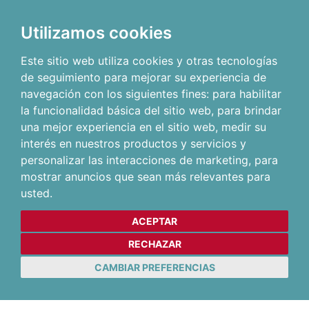
Utilizamos cookies
Este sitio web utiliza cookies y otras tecnologías
de seguimiento para mejorar su experiencia de
navegación con los siguientes fines:
para habilitar
la funcionalidad básica del sitio web
,
para brindar
una mejor experiencia en el sitio web
,
medir su
interés en nuestros productos y servicios y
personalizar las interacciones de marketing
,
para
mostrar anuncios que sean más relevantes para
usted
.
ACEPTAR
RECHAZAR
CAMBIAR PREFERENCIAS