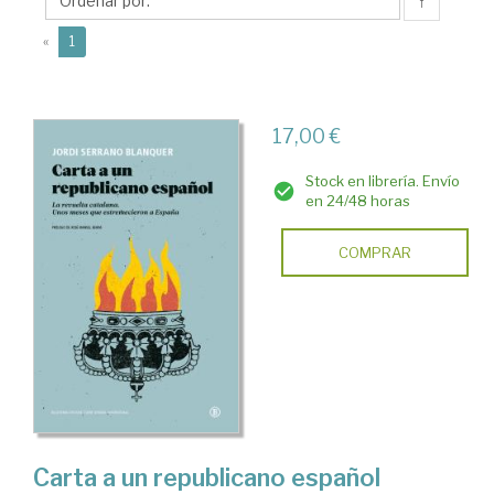
Manuel
↑
(current)
«
1
17,00 €
Stock en librería. Envío
en 24/48 horas
COMPRAR
Carta a un republicano español