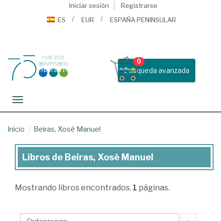
Iniciar sesión
Registrarse
ES
EUR
ESPAÑA PENINSULAR
0
Busqueda avanzada
Toggle navigation
Inicio
Beiras, Xosé Manuel
Libros de Beiras, Xosé Manuel
Libros
de
Mostrando
libros encontrados.
1
páginas.
Beiras,
Xosé