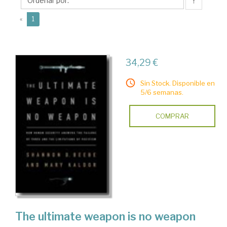
D.
↑
(current)
«
1
34,29 €
Sin Stock. Disponible en
5/6 semanas.
COMPRAR
The ultimate weapon is no weapon