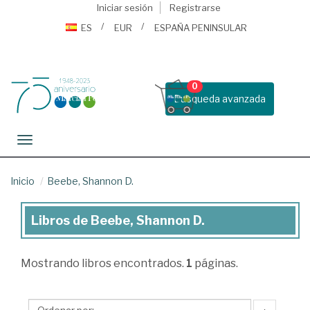
Iniciar sesión
Registrarse
ES
EUR
ESPAÑA PENINSULAR
0
Busqueda avanzada
Toggle navigation
Inicio
Beebe, Shannon D.
Libros de Beebe, Shannon D.
Libros
de
Mostrando
libros encontrados.
1
páginas.
Beebe,
Shannon