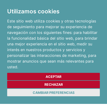
Utilizamos cookies
Este sitio web utiliza cookies y otras tecnologías
de seguimiento para mejorar su experiencia de
navegación con los siguientes fines:
para habilitar
la funcionalidad básica del sitio web
,
para brindar
una mejor experiencia en el sitio web
,
medir su
interés en nuestros productos y servicios y
personalizar las interacciones de marketing
,
para
mostrar anuncios que sean más relevantes para
usted
.
ACEPTAR
RECHAZAR
CAMBIAR PREFERENCIAS